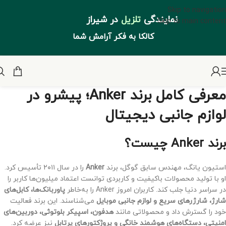
Skip to navigation
نمایندگی
تلزیل
در شیراز
Skip to main content
کالکا به فکر آرامش شما
معرفی کامل برند Anker؛ پیشرو در
لوازم جانبی دیجیتال
برند Anker چیست؟
استیون یانگ، مهندس سابق گوگل، برند
Anker
را در سال ۲۰۱۱ تأسیس کرد.
او با تولید محصولات باکیفیت و کاربردی توانست اعتماد میلیون‌ها کاربر را
در سراسر دنیا جلب کند. کاربران امروز Anker را به‌خاطر
پاوربانک‌ها، کابل‌های
شارژ، شارژرهای سریع و لوازم جانبی موبایل
می‌شناسند. این برند فعالیت
خود را گسترش داد و محصولاتی مانند
هدفون، اسپیکر بلوتوثی، دوربین‌های
امنیتی، دستگاه‌های هوشمند خانگی و پروژکتورهای پرتابل
نیز عرضه کرد.