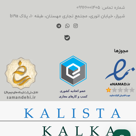
شماره تماس: 09966001405
شیراز، خیابان انوری، مجتمع تجاری مهستان، طبقه -1، پلاک b19a
مجوزها