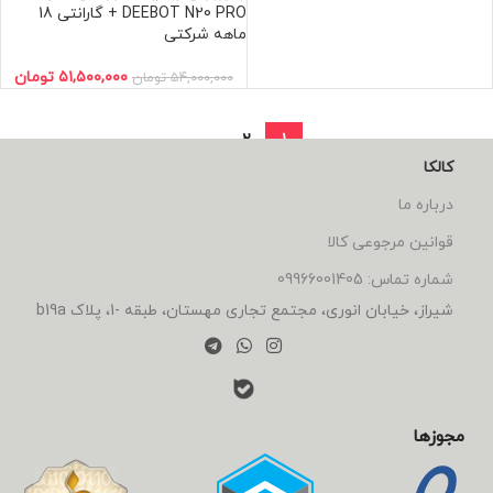
DEEBOT N20 PRO + گارانتی 18
ماهه شرکتی
۵۱,۵۰۰,۰۰۰
تومان
۵۴,۰۰۰,۰۰۰
تومان
→
2
1
کالکا
درباره ما
قوانین مرجوعی کالا
شماره تماس: 09966001405
شیراز، خیابان انوری، مجتمع تجاری مهستان، طبقه -1، پلاک b19a
مجوزها