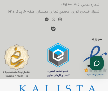
شماره تماس: 09966001405
شیراز، خیابان انوری، مجتمع تجاری مهستان، طبقه -1، پلاک b19a
مجوزها