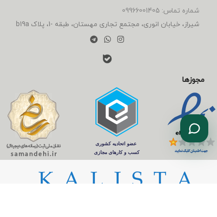
شماره تماس: 09966001405
شیراز، خیابان انوری، مجتمع تجاری مهستان، طبقه -1، پلاک b19a
مجوزها