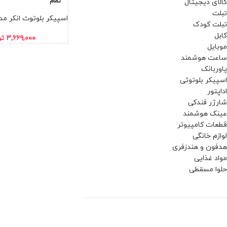
تمام
کالای دیجیتال
تبلت
اسپیکر بلوتوث انکر مدل ect 4 Go
تبلت کودک
کابل
۳,۶۶۹,۰۰۰
تو
موبایل
ساعت هوشمند
پاوربانک
اسپیکر بلوتوثی
اداپتور
شارژر فندکی
عینک هوشمند
قطعات کامپیوتر
لوازم خانگی
هدفون و هندزفری
مواد غذایی
حلوا مسقطی