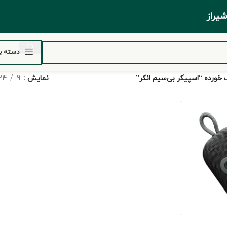
ر شیراز
دسته ب
ورده “اسپیکر بی‌سیم انکر”
نمایش
9
24