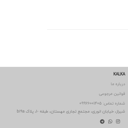
KALKA
درباره ما
قوانین مرجوعی
شماره تماس: 09966001405
شیراز، خیابان انوری، مجتمع تجاری مهستان، طبقه -1، پلاک b19a