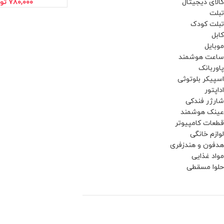
کالای دیجیتال
۷۸۰,۰۰۰
تو
تبلت
تبلت کودک
کابل
موبایل
ساعت هوشمند
پاوربانک
اسپیکر بلوتوثی
اداپتور
شارژر فندکی
عینک هوشمند
قطعات کامپیوتر
لوازم خانگی
هدفون و هندزفری
مواد غذایی
حلوا مسقطی