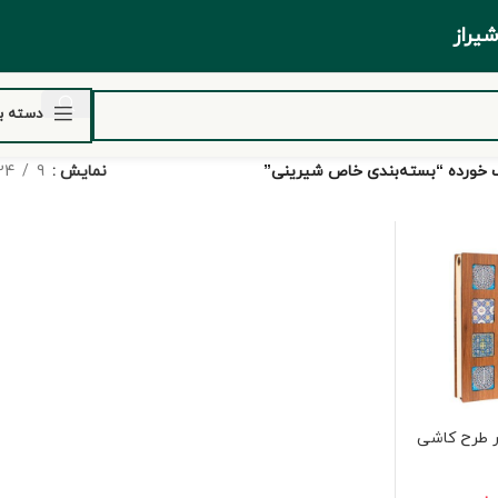
ر شیراز
دسته ب
خورده “بسته‌بندی خاص شیرینی”
نمایش
9
24
ر طرح کاشی