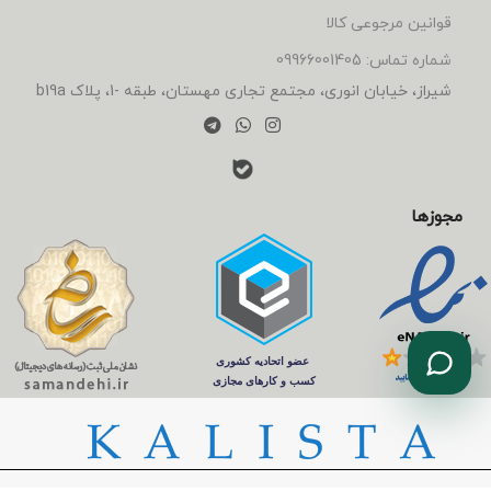
قوانین مرجوعی کالا
شماره تماس: 09966001405
شیراز، خیابان انوری، مجتمع تجاری مهستان، طبقه -1، پلاک b19a
مجوزها