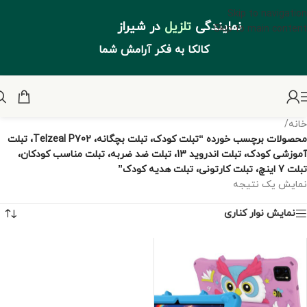
Skip to navigation
نمایندگی
تلزیل
در شیراز
Skip to main content
کالکا به فکر آرامش شما
خانه
/
محصولات برچسب خورده “تبلت کودک، تبلت بچگانه، Telzeal P702، تبلت
آموزشی کودک، تبلت اندروید 13، تبلت ضد ضربه، تبلت مناسب کودکان،
تبلت 7 اینچ، تبلت کارتونی، تبلت هدیه کودک”
نمایش یک نتیجه
نمایش نوار کناری