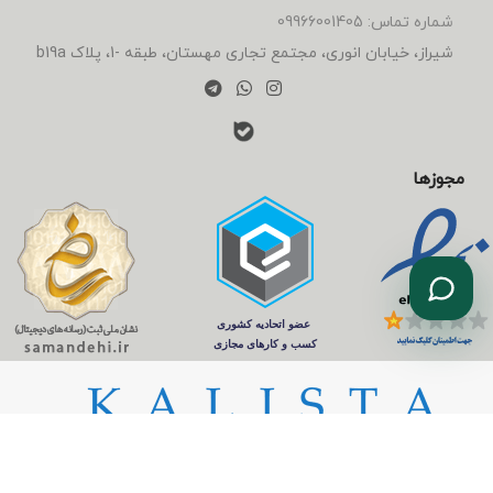
شماره تماس: 09966001405
شیراز، خیابان انوری، مجتمع تجاری مهستان، طبقه -1، پلاک b19a
مجوزها