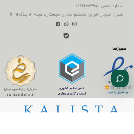
شماره تماس: 09966001405
شیراز، خیابان انوری، مجتمع تجاری مهستان، طبقه -1، پلاک b19a
مجوزها