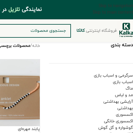
Skip to navigation
مایندگی
تلزیل
د
Skip to main content
فروشگاه اینترنتی
کالکا
دسته بندی
خانه
/
محصولات برچسب خ
سرگرمی و اسباب بازی
اسباب بازی
ماگ
مد و لباس
آرایشی بهداشتی
بهداشتی
اکسسوری
اکسسوری خانگی
گوشواره و گل گوش
پابند مهره‌ای