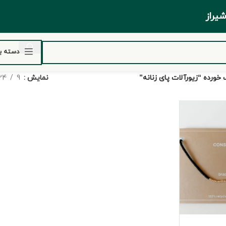
ر شیراز
دسته ب
ورده “زیورآلات پای زنانه”
نمایش
9
24