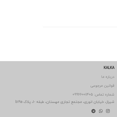
KALKA
درباره ما
قوانین مرجوعی
شماره تماس: 09966001405
شیراز، خیابان انوری، مجتمع تجاری مهستان، طبقه -1، پلاک b19a