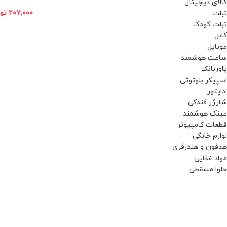
کالای دیجیتال
۲۰۷,۰۰۰
تو
تبلت
تبلت کودک
کابل
موبایل
ساعت هوشمند
پاوربانک
اسپیکر بلوتوثی
اداپتور
شارژر فندکی
عینک هوشمند
قطعات کامپیوتر
لوازم خانگی
هدفون و هندزفری
مواد غذایی
حلوا مسقطی