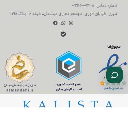
شماره تماس: 09966001405
شیراز، خیابان انوری، مجتمع تجاری مهستان، طبقه -1، پلاک b19a
مجوزها