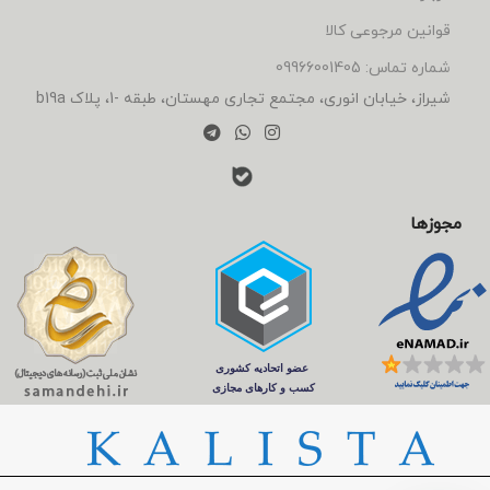
قوانین مرجوعی کالا
شماره تماس: 09966001405
شیراز، خیابان انوری، مجتمع تجاری مهستان، طبقه -1، پلاک b19a
مجوزها