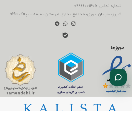
شماره تماس: 09966001405
شیراز، خیابان انوری، مجتمع تجاری مهستان، طبقه -1، پلاک b19a
مجوزها