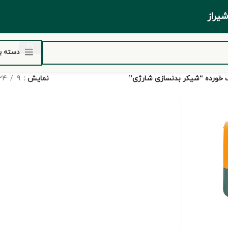
ر شیراز
دسته ب
خورده “شیکر بدنسازی شارژی”
نمایش
9
24