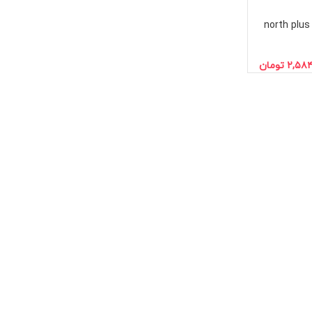
شیکر نورت پلاس مدل north plus
۲,۵۸۴
تومان