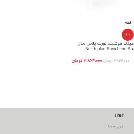
تمام
داغ
عینک هوشمند نورت پلاس مدل
North plus SonicLens S10
۳,۸۶۴,۰۰۰
تومان
۴,۴۲۴,۰۰۰
تومان
کالکا
درباره ما