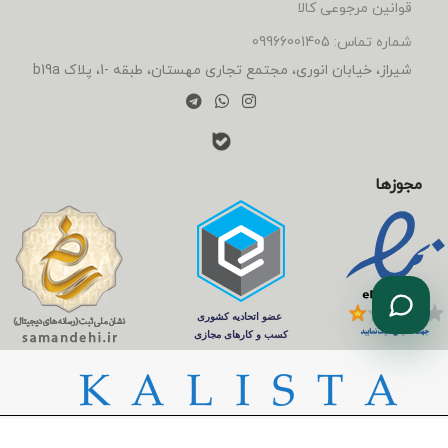
قوانین مرجوعی کالا
شماره تماس: 09966001405
شیراز، خیابان انوری، مجتمع تجاری مهستان، طبقه -1، پلاک b19a
مجوزها