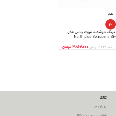
تمام
داغ
عینک هوشمند نورت پلاس مدل
North plus SonicLens S10
۳,۸۶۴,۰۰۰
تومان
۴,۴۲۴,۰۰۰
تومان
کالکا
درباره ما
قوانین مرجوعی کالا