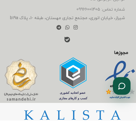
شماره تماس: 09966001405
شیراز، خیابان انوری، مجتمع تجاری مهستان، طبقه -1، پلاک b19a
مجوزها