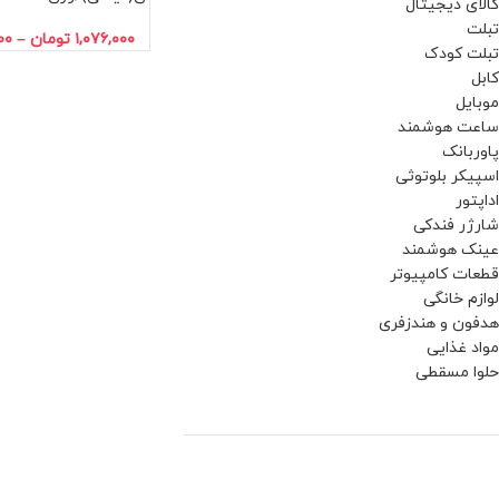
کالای دیجیتال
تبلت
۱,۰۷۶,۰۰۰
تومان
–
۰۰
تبلت کودک
کابل
موبایل
ساعت هوشمند
پاوربانک
اسپیکر بلوتوثی
اداپتور
شارژر فندکی
عینک هوشمند
قطعات کامپیوتر
لوازم خانگی
هدفون و هندزفری
مواد غذایی
حلوا مسقطی