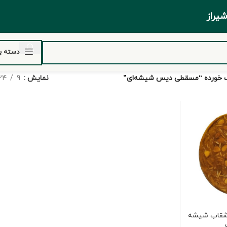
ر شیراز
دسته ب
 خورده “مسقطی دیس شیشه‌ای”
نمایش
9
24
بشقاب شیشه