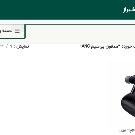
ر شیراز
دسته ب
رده “هدفون بی‌سیم ANC”
نمایش
9
24