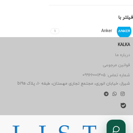
فیلتر با
Anker
1
KALKA
درباره ما
قوانین مرجوعی
شماره تماس: 09966001405
شیراز، خیابان انوری، مجتمع تجاری مهستان، طبقه -1، پلاک b19a