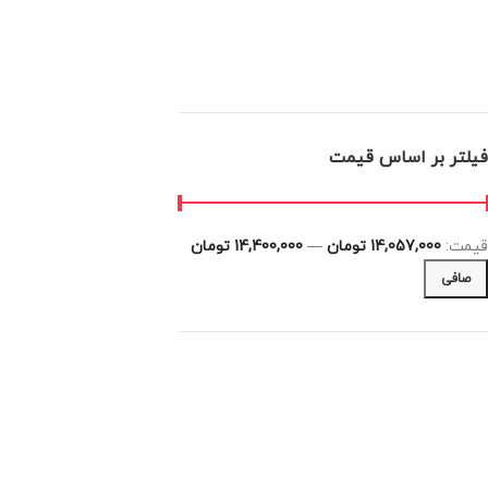
فیلتر بر اساس قیمت
قيمت:
14,057,000 تومان
—
14,400,000 تومان
صافی