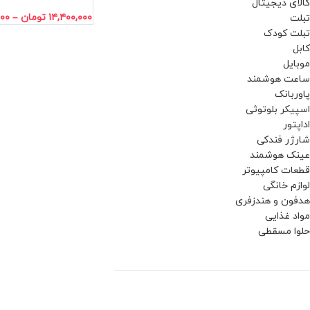
کالای دیجیتال
۱۴,۴۰۰,۰۰۰
تومان
–
۰۰۰
تبلت
تبلت کودک
کابل
موبایل
ساعت هوشمند
پاوربانک
اسپیکر بلوتوثی
اداپتور
شارژر فندکی
عینک هوشمند
قطعات کامپیوتر
لوازم خانگی
هدفون و هندزفری
مواد غذایی
حلوا مسقطی