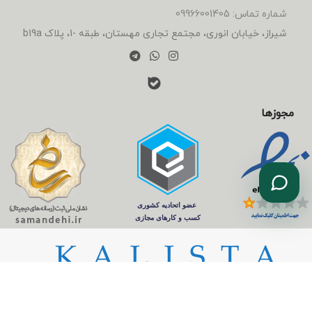
شماره تماس: 09966001405
شیراز، خیابان انوری، مجتمع تجاری مهستان، طبقه -1، پلاک b19a
مجوزها