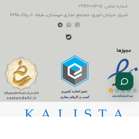
شماره تماس: 09966001405
شیراز، خیابان انوری، مجتمع تجاری مهستان، طبقه -1، پلاک b19a
مجوزها