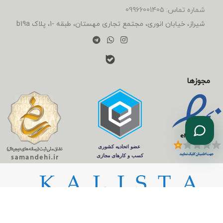
شماره تماس: 09966001405
شیراز، خیابان انوری، مجتمع تجاری مهستان، طبقه -1، پلاک b19a
مجوزها