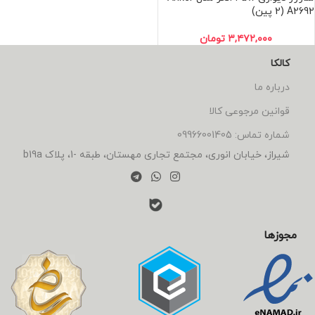
A2692 (2 پین)
۳,۴۷۲,۰۰۰
تومان
کالکا
درباره ما
قوانین مرجوعی کالا
شماره تماس: 09966001405
شیراز، خیابان انوری، مجتمع تجاری مهستان، طبقه -1، پلاک b19a
مجوزها