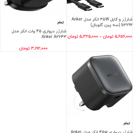
شارژر و کابل ۴۵W انکر مدل Anker
تمام
b2692 (سه پین گلوبال)
شارژر دیواری 45 وات انکر مدل
۵,۶۵۶,۰۰۰
تومان
–
۵,۳۲۵,۰۰۰
تومان
Anker A2643
۳,۱۹۲,۰۰۰
تومان
تمام
شارژر دیواری 45w انکر مدل Anker