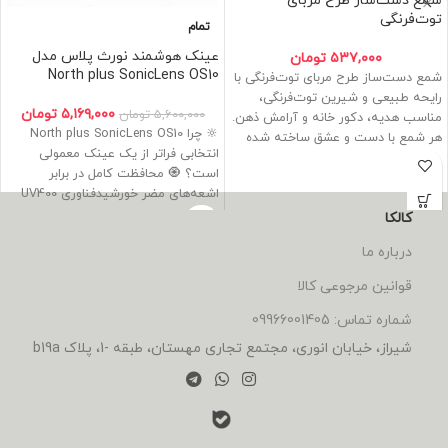
شمع دست‌ساز طرح مربای
توت‌فرنگی
تمام
عینک هوشمند نورث پلاس مدل
۵۳۷,۰۰۰
تومان
North plus SonicLens OS10
شمع دست‌ساز طرح مربای توت‌فرنگی با
رایحه طبیعی و شیرین توت‌فرنگی،
۵,۱۶۹,۰۰۰
تومان
۵,۶۰۰,۰۰۰
تومان
مناسب هدیه، دکور خانه و آرامش ذهن.
🔆 چرا North plus SonicLens OS10
هر شمع با دست و عشق ساخته شده
انتخابی فراتر از یک عینک معمولی
است.
است؟ 🧿 محافظت کامل در برابر
*زمان آماده سازی شمع ها 2 روز کاری
اشعه‌های مضر خورشیدفناوری UV400
میباشد.*
استفاده‌شده
کالکا
درباره ما
قوانین مرجوعی کالا
شماره تماس: 09966001405
شیراز، خیابان انوری، مجتمع تجاری مهستان، طبقه -1، پلاک b19a