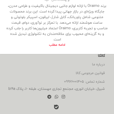
برند Oraimo با ارائه لوازم جانبی دیجیتال باکیفیت و طراحی مدرن،
جایگاه ویژه‌ای در بازار جهانی پیدا کرده است. این برند محصولات
متنوعی شامل پاوربانک، کابل شارژ، ایرفون، اسپیکر بلوتوثی و
ساعت هوشمند ارائه می‌دهد. با تمرکز بر نوآوری، دوام، قیمت
مناسب و تجربه کاربری، Oraimo اعتماد میلیون‌ها کاربر را جلب کرده
و به گزینه‌ای محبوب برای علاقه‌مندان به تکنولوژی تبدیل شده
است.
ادامه مطلب
کالکا
درباره ما
قوانین مرجوعی کالا
شماره تماس: 09966001405
شیراز، خیابان انوری، مجتمع تجاری مهستان، طبقه -1، پلاک b19a