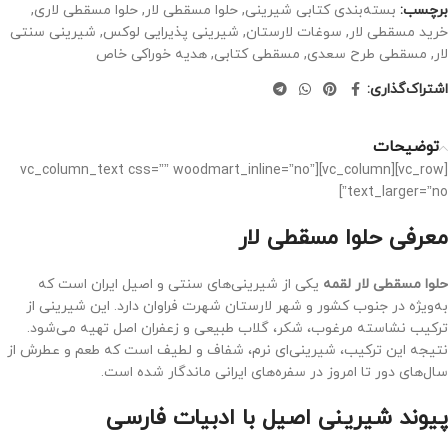
برچسب:
بسته‌بندی کتابی شیرینی
,
حلوا مسقطی لار
,
حلوا مسقطی لاری
,
خرید مسقطی لار
,
سوغات لارستان
,
شیرینی پذیرایی لوکس
,
شیرینی سنتی
لار
,
مسقطی طرح سعدی
,
مسقطی کتابی
,
هدیه خوراکی خاص
اشتراک‌گذاری:
توضیحات
[vc_row][vc_column][vc_column_text css=”” woodmart_inline=”no”
text_larger=”no”]
معرفی حلوا مسقطی لار
حلوا مسقطی لار لقمه
یکی از شیرینی‌های سنتی و اصیل ایران است که
به‌ویژه در جنوب کشور و شهر لارستان شهرت فراوان دارد. این شیرینی از
ترکیب نشاسته مرغوب، شکر، گلاب طبیعی و زعفران اصل تهیه می‌شود.
نتیجه این ترکیب، شیرینی‌ای نرم، شفاف و لطیف است که طعم و عطرش از
سال‌های دور تا امروز در سفره‌های ایرانی ماندگار شده است.
پیوند شیرینی اصیل با ادبیات فارسی