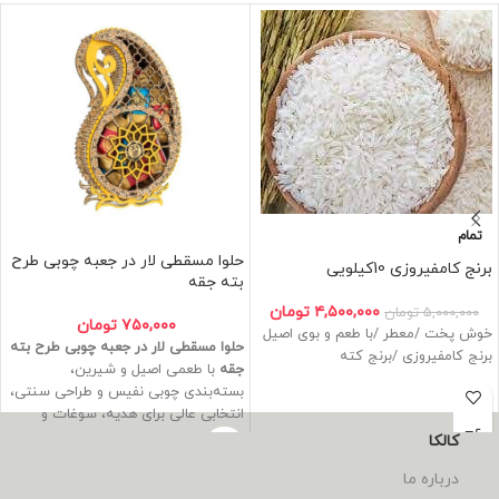
تمام
حلوا مسقطی لار در جعبه چوبی طرح
برنج کامفیروزی 10کیلویی
بته جقه
۴,۵۰۰,۰۰۰
تومان
۵,۰۰۰,۰۰۰
تومان
۷۵۰,۰۰۰
تومان
خوش پخت /معطر /با طعم و بوی اصیل
حلوا مسقطی لار در جعبه چوبی طرح بته
برنج کامفیروزی /برنج کته
جقه
با طعمی اصیل و شیرین،
بسته‌بندی چوبی نفیس و طراحی سنتی،
انتخابی عالی برای هدیه، سوغات و
پذیرایی خاص است.
کالکا
درباره ما