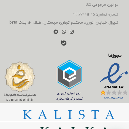
قوانین مرجوعی کالا
شماره تماس: 09966001405
شیراز، خیابان انوری، مجتمع تجاری مهستان، طبقه -1، پلاک b19a
مجوزها