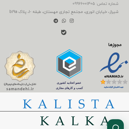
شماره تماس: 09966001405
شیراز، خیابان انوری، مجتمع تجاری مهستان، طبقه -1، پلاک b19a
مجوزها