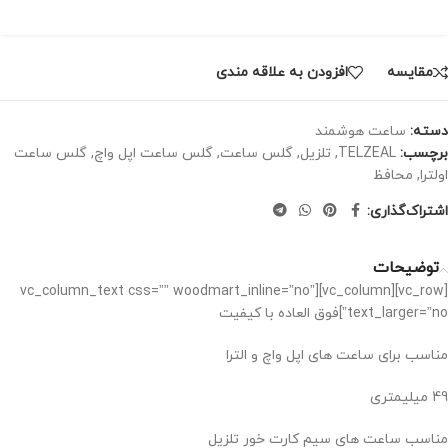
مقايسه
افزودن به علاقه مندی
دسته:
ساعت هوشمند
برچسب:
TELZEAL
,
تلزیل
,
گلس ساعت
,
گلس ساعت اپل واچ
,
گلس ساعت
اولترا
,
محافظ
اشتراک‌گذاری:
توضیحات
[vc_row][vc_column][vc_column_text css=”” woodmart_inline=”no”
text_larger=”no”]فوق العاده با کیفیت
مناسب برای ساعت های اپل واچ و الترا
49 میلیمتری
مناسب ساعت های سیم کارت خور تلزیل