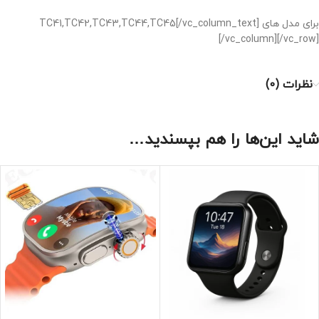
برای مدل های TC41,TC42,TC43,TC44,TC45[/vc_column_text]
[/vc_column][/vc_row]
نظرات (0)
شاید این‌ها را هم بپسندید…