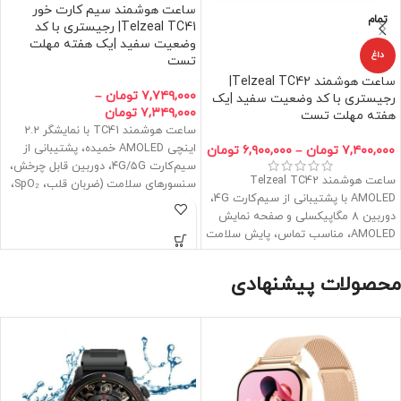
ساعت هوشمند سیم کارت خور
تمام
Telzeal TC41| رجیستری با کد
وضعیت سفید |یک هفته مهلت
داغ
تست
ساعت هوشمند Telzeal TC42|
۷,۷۴۹,۰۰۰
تومان
–
رجیستری با کد وضعیت سفید |یک
۷,۳۴۹,۰۰۰
تومان
هفته مهلت تست
ساعت هوشمند TC41 با نمایشگر ۲.۲
اینچی AMOLED خمیده، پشتیبانی از
۷,۴۰۰,۰۰۰
تومان
–
۶,۹۰۰,۰۰۰
تومان
سیم‌کارت ۴G/۵G، دوربین قابل چرخش،
ساعت هوشمند Telzeal TC42
سنسورهای سلامت (ضربان قلب، SpO₂،
AMOLED با پشتیبانی از سیم‌کارت 4G،
فشار خون) و حافظه قوی، گزینه‌ای
دوربین 8 مگاپیکسلی و صفحه نمایش
حرفه‌ای برای کسانی است که می‌خواهند
AMOLED، مناسب تماس، پایش سلامت
یک تلفن همراه کوچک روی مچ
و استایل روزانه
دستشان داشته باشند.
محصولات پیشنهادی