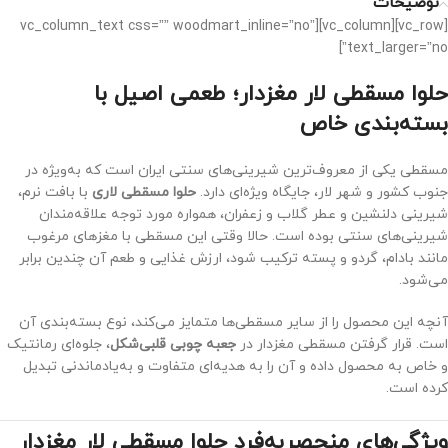
توضیحات
[vc_row][vc_column][vc_column_text css=”” woodmart_inline=”no”
text_larger=”no”]
حلوا مسقطی لار مغزدار؛ طعمی اصیل با
بسته‌بندی خاص
مسقطی یکی از معروف‌ترین شیرینی‌های سنتی ایران است که به‌ویژه در
جنوب کشور و شهر لار، جایگاه ویژه‌ای دارد.
حلوا مسقطی لاری
با بافت نرم،
شیرینی دلنشین و عطر گلاب و زعفران، همواره مورد توجه علاقه‌مندان
شیرینی‌های سنتی بوده است. حالا وقتی این مسقطی با مغزهای مرغوب
مانند بادام، گردو و پسته ترکیب شود، ارزش غذایی و طعم آن چندین برابر
می‌شود.
آنچه این محصول را از سایر مسقطی‌ها متمایز می‌کند، نوع بسته‌بندی آن
است. قرار گرفتن مسقطی مغزدار در
جعبه چوبی قلبی‌شکل
، جلوه‌ای رمانتیک
و خاص به محصول داده و آن را به هدیه‌ای متفاوت و به‌یادماندنی تبدیل
کرده است.
ویژگی‌های منحصربه‌فرد حلوا مسقطی لار مغزدار