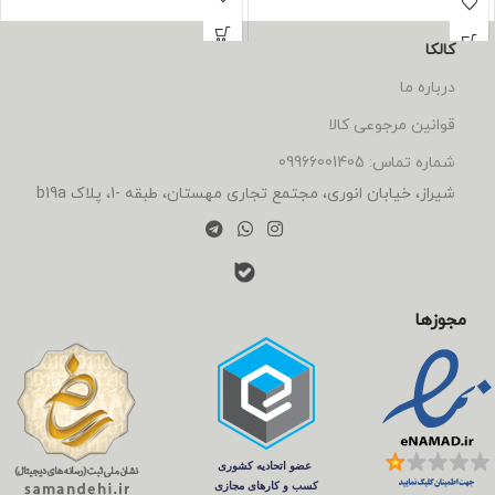
شیک عرضه می‌شود.
کالکا
درباره ما
قوانین مرجوعی کالا
شماره تماس: 09966001405
شیراز، خیابان انوری، مجتمع تجاری مهستان، طبقه -1، پلاک b19a
مجوزها