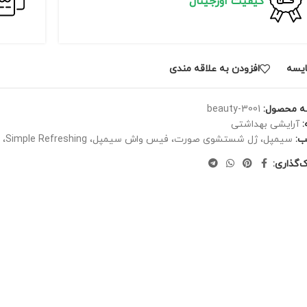
کیفیت اورجینال
يسه
افزودن به علاقه مندی
ه محصول:
beauty-3001
آرایشی بهداشتی
ب:
سیمپل، ژل شستشوی صورت، فیس واش سیمپل، Simple Refreshing، شوینده پوست حساس
ک‌گذاری: