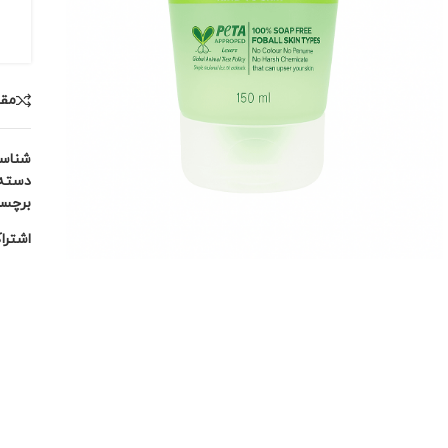
مقا
شناس
دسته:
برچس
اشترا