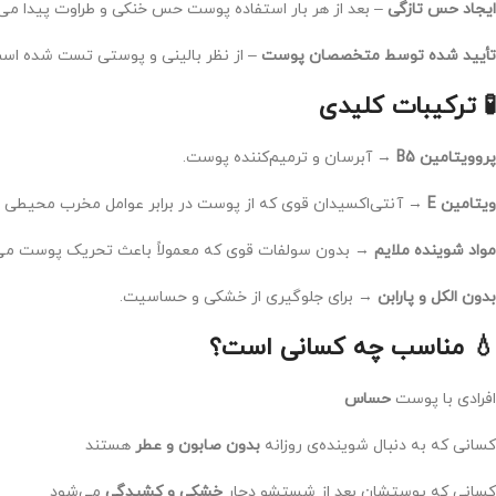
ایجاد حس تازگی
– بعد از هر بار استفاده پوست حس خنکی و طراوت پیدا می‌ک
تأیید شده توسط متخصصان پوست
– از نظر بالینی و پوستی تست شده اس
🧪 ترکیبات کلیدی
پروویتامین B5
→ آبرسان و ترمیم‌کننده پوست.
ویتامین E
→ آنتی‌اکسیدان قوی که از پوست در برابر عوامل مخرب محیطی 
مواد شوینده ملایم
→ بدون سولفات قوی که معمولاً باعث تحریک پوست می‌
بدون الکل و پارابن
→ برای جلوگیری از خشکی و حساسیت.
💧 مناسب چه کسانی است؟
افرادی با پوست
حساس
کسانی که به دنبال شوینده‌ی روزانه
بدون صابون و عطر
هستند
کسانی که پوستشان بعد از شستشو دچار
خشکی و کشیدگی
می‌شود